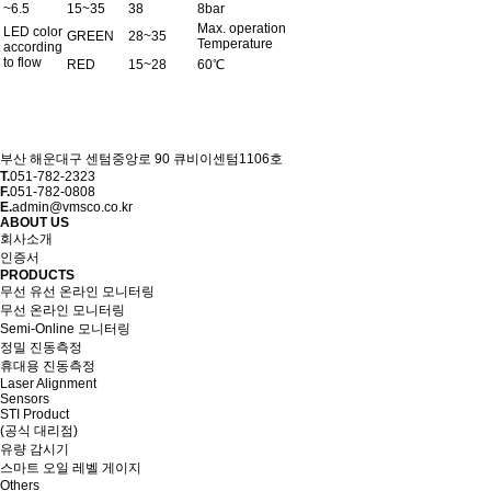
~6.5
15~35
38
8bar
Max. operation
LED color
GREEN
28~35
Temperature
according
to flow
RED
15~28
60℃
부산 해운대구 센텀중앙로 90 큐비이센텀1106호
T.
051-782-2323
F.
051-782-0808
E.
admin@vmsco.co.kr
ABOUT US
회사소개
인증서
PRODUCTS
무선 유선 온라인 모니터링
무선 온라인 모니터링
Semi-Online 모니터링
정밀 진동측정
휴대용 진동측정
Laser Alignment
Sensors
STI Product
(공식 대리점)
유량 감시기
스마트 오일 레벨 게이지
Others